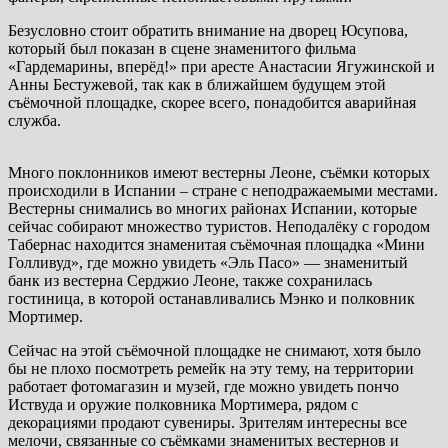
Безусловно стоит обратить внимание на дворец Юсупова,
который был показан в сцене знаменитого фильма
«Гардемарины, вперёд!» при аресте Анастасии Ягужинской и
Анны Бестужевой, так как в ближайшем будущем этой
съёмочной площадке, скорее всего, понадобится аварийная
служба.
Много поклонников имеют вестерны Леоне, съёмки которых
происходили в Испании – стране с неподражаемыми местами.
Вестерны снимались во многих районах Испании, которые
сейчас собирают множество туристов. Неподалёку с городом
Табернас находится знаменитая съёмочная площадка «Мини
Голливуд», где можно увидеть «Эль Пасо» — знаменитый
банк из вестерна Серджио Леоне, также сохранилась
гостиница, в которой останавливались Мэнко и полковник
Мортимер.
Сейчас на этой съёмочной площадке не снимают, хотя было
бы не плохо посмотреть ремейк на эту тему, на территории
работает фотомагазин и музей, где можно увидеть пончо
Иствуда и оружие полковника Мортимера, рядом с
декорациями продают сувениры. Зрителям интересны все
мелочи, связанные со съёмками знаменитых вестернов и