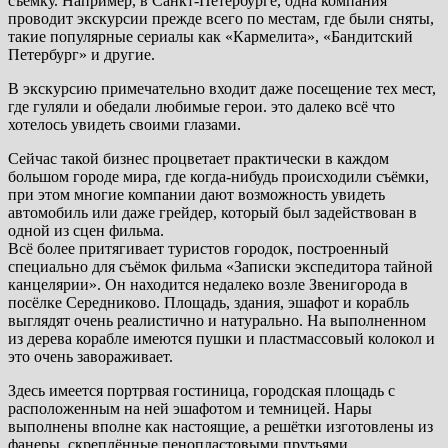
съёмку. Например, в Санкт-Петербурге, одна компания
проводит экскурсии прежде всего по местам, где были сняты,
такие популярные сериалы как «Кармелита», «Бандитский
Петербург» и другие.
В экскурсию примечательно входит даже посещение тех мест,
где гуляли и обедали любимые герои. это далеко всё что
хотелось увидеть своими глазами.
Сейчас такой бизнес процветает практически в каждом
большом городе мира, где когда-нибудь происходили съёмки,
при этом многие компании дают возможность увидеть
автомобиль или даже грейдер, который был задействован в
одной из сцен фильма.
Всё более притягивает туристов городок, построенный
специально для съёмок фильма «Записки экспедитора тайной
канцелярии». Он находится недалеко возле Звенигорода в
посёлке Середниково. Площадь, здания, эшафот и корабль
выглядят очень реалистично и натурально. На выполненном
из дерева корабле имеются пушки и пластмассовый колокол и
это очень завораживает.
Здесь имеется портрвая гостиница, городская площадь с
расположенным на ней эшафотом и темницей. Нары
выполнены вполне как настоящие, а решётки изготовлены из
фанеры, скреплённые пенопластовыми прутьями.