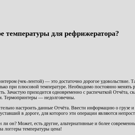
ре температуры для рефрижератора?
интером (чек-лентой) — это достаточно дорогое удовольствие. Та
ько при плюсовой температуре. Необходимо постоянно менять р
. Зачастую приходится одновременно с распечаткой Отчёта, ска
ем. Термопринтеры — недолговечны.
ительно настроить данные Отчёта. Ввести информацию о грузе и
 уставший в дороге, для которого эти операции являются непрос
н ли он? Может, есть другие, альтернативные и более современ
на логгеры температуры цена!