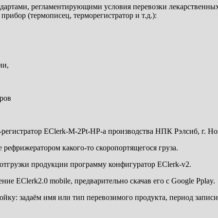
дартами, регламентирующими условия перевозки лекарственных
рибор (термописец, терморегистратор и т.д.):
ии,
тров
регистратор EClerk-M-2Pt-HP-a производства НПК Рэлсиб, г. Но
е рефрижератором какого-то скоропортящегося груза.
 отгрузки продукции программу конфигуратор EClerk-v2.
е EClerk2.0 mobile, предварительно скачав его с Google Pplay.
йку: задаём имя или тип перевозимого продукта, период записи