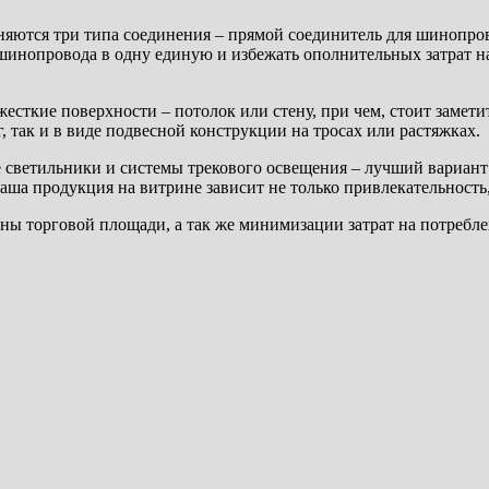
яются три типа соединения – прямой соединитель для шинопров
 шинопровода в одну единую и избежать ополнительных затрат на
сткие поверхности – потолок или стену, при чем, стоит заметит
 так и в виде подвесной конструкции на тросах или растяжках.
е светильники и системы трекового освещения – лучший вариант
аша продукция на витрине зависит не только привлекательность, 
ы торговой площади, а так же минимизации затрат на потребле