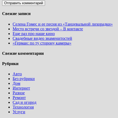
Свежие записи
Селена Гомес и ее песня из «Танцевальной лихорадки»
Место встречи со звездой – В контакте
Еще раз про наше кино
Свадебные видео знаменитостей
«Герман: по ту сторону камеры»
Свежие комментарии
Рубрики
Авто
Без рубрики
Дом
Интернет
Разное
Ремонт
Сад и огород
Технология
Услуги