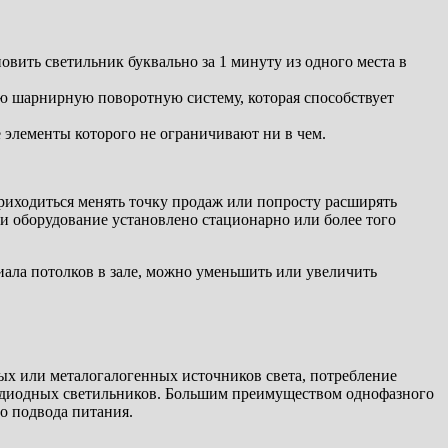
вить светильник буквально за 1 минуту из одного места в
ю шарнирную поворотную систему, которая способствует
 элементы которого не ограничивают ни в чем.
приходиться менять точку продаж или попросту расширять
ли оборудование установлено стационарно или более того
иала потолков в зале, можно уменьшить или увеличить
ых или металогалогенных источников света, потребление
етодиодных светильников. Большим преимуществом однофазного
о подвода питания.