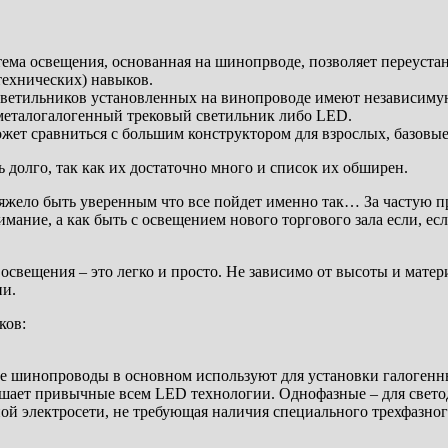
ема освещения, основанная на шинопрводе, позволяет переустано
технических) навыков.
 светильников установленных на винопроводе имеют независиму
 металогалогенный трековый светильник либо LED.
ет сравниться с большим конструктором для взрослых, базовые
долго, так как их достаточно много и список их обширен.
 тяжело быть уверенным что все пойдет именно так… За частую 
ание, а как быть с освещением нового торгового зала если, ес
освещения – это легко и просто. Не зависимо от высоты и матер
ии.
ков:
ые шинопроводы в основном используют для установки галогенн
ревышает привычные всем LED технологии. Однофазные – для св
ой электросети, не требующая наличия специального трехфазног