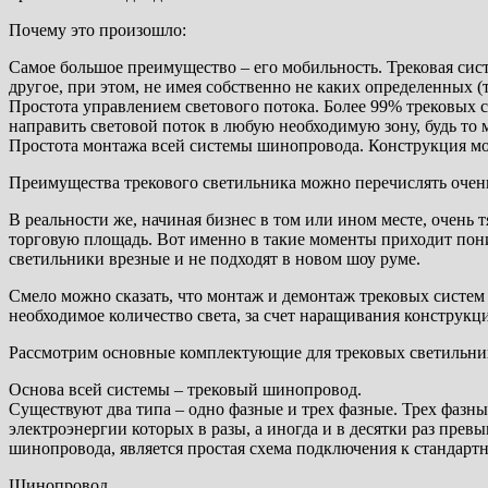
Почему это произошло:
Самое большое преимущество – его мобильность. Трековая сист
другое, при этом, не имея собственно не каких определенных (
Простота управлением светового потока. Более 99% трековых
направить световой поток в любую необходимую зону, будь то
Простота монтажа всей системы шинопровода. Конструкция мож
Преимущества трекового светильника можно перечислять очень 
В реальности же, начиная бизнес в том или ином месте, очень
торговую площадь. Вот именно в такие моменты приходит поним
светильники врезные и не подходят в новом шоу руме.
Смело можно сказать, что монтаж и демонтаж трековых систем 
необходимое количество света, за счет наращивания конструкц
Рассмотрим основные комплектующие для трековых светильни
Основа всей системы – трековый шинопровод.
Существуют два типа – одно фазные и трех фазные. Трех фазн
электроэнергии которых в разы, а иногда и в десятки раз п
шинопровода, является простая схема подключения к стандартн
Шинопровод