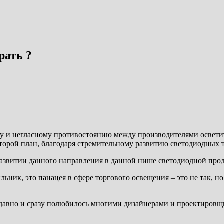
рать ?
му и негласному противостоянию между производителями освети
орой план, благодаря стремительному развитию светодиодных т
развитии данного направления в данной нише светодиодной про
льник, это панацея в сфере торгового освещения – это не так, н
о давно и сразу полюбилось многими дизайнерами и проектиров