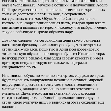
России можно только через интернет магазин итальянской
обуви Worldshoes.ru. Мужские ботинки и полуботинки Adolfo
Carli преимущественно выполнены в светлых и коричневых
тонах из достаточно плотных кож, с сохранением
натуральных оттенков. Обувь Adolfo Carli не дополняет
костюм, она, скорее равноправная часть, которая привлекает
внимание и вызывает интерес к человеку, что выбрал именно
такую необычную и яркую обувную пару.
Другими словами, на сегодняшний день важно различать
настоящую брендовую итальянскую обувь, что пестрит на
страницах журналов, пошитую в Азии псевдобрендовую
«итальянскую обувь» и настоящую обувь из Италии, которая
не нуждается в рекламе, благодаря своему качеству и имеет
приятную цену, в которую не заложены издержки
специалистов по PR.
Итальянская обувь, по мнению экспертов, еще долгое время
будет сохранять лидирующую позицию в обувной мировой
индустрии, и диктовать всему свету новые тенденции в
материалах, колодках и особенно внешних эстетических
элементах. Даже, несмотря на активный рост, который
сегодня наблюдается в обувной промышленности других
стран, свою элитную нишу итальянская обувь сохранит еще
надолго.