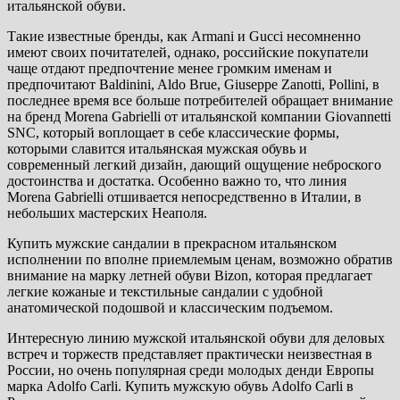
итальянской обуви.
Такие известные бренды, как Armani и Gucci несомненно
имеют своих почитателей, однако, российские покупатели
чаще отдают предпочтение менее громким именам и
предпочитают Baldinini, Aldo Brue, Giuseppe Zanotti, Pollini, в
последнее время все больше потребителей обращает внимание
на бренд Morena Gabrielli от итальянской компании Giovannetti
SNC, который воплощает в себе классические формы,
которыми славится итальянская мужская обувь и
современный легкий дизайн, дающий ощущение неброского
достоинства и достатка. Особенно важно то, что линия
Morena Gabrielli отшивается непосредственно в Италии, в
небольших мастерских Неаполя.
Купить мужские сандалии в прекрасном итальянском
исполнении по вполне приемлемым ценам, возможно обратив
внимание на марку летней обуви Bizon, которая предлагает
легкие кожаные и текстильные сандалии с удобной
анатомической подошвой и классическим подъемом.
Интересную линию мужской итальянской обуви для деловых
встреч и торжеств представляет практически неизвестная в
России, но очень популярная среди молодых денди Европы
марка Adolfo Carli. Купить мужскую обувь Adolfo Carli в