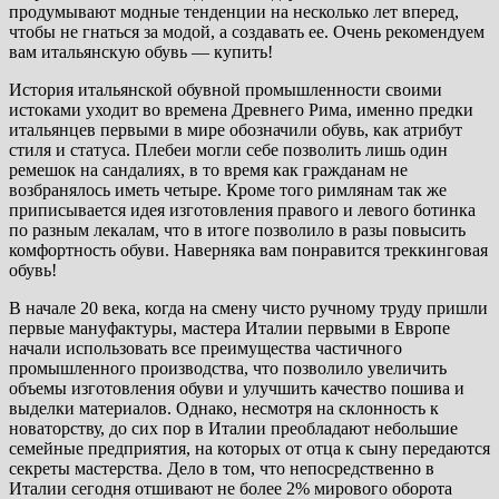
продумывают модные тенденции на несколько лет вперед,
чтобы не гнаться за модой, а создавать ее. Очень рекомендуем
вам итальянскую обувь — купить!
История итальянской обувной промышленности своими
истоками уходит во времена Древнего Рима, именно предки
итальянцев первыми в мире обозначили обувь, как атрибут
стиля и статуса. Плебеи могли себе позволить лишь один
ремешок на сандалиях, в то время как гражданам не
возбранялось иметь четыре. Кроме того римлянам так же
приписывается идея изготовления правого и левого ботинка
по разным лекалам, что в итоге позволило в разы повысить
комфортность обуви. Наверняка вам понравится треккинговая
обувь!
В начале 20 века, когда на смену чисто ручному труду пришли
первые мануфактуры, мастера Италии первыми в Европе
начали использовать все преимущества частичного
промышленного производства, что позволило увеличить
объемы изготовления обуви и улучшить качество пошива и
выделки материалов. Однако, несмотря на склонность к
новаторству, до сих пор в Италии преобладают небольшие
семейные предприятия, на которых от отца к сыну передаются
секреты мастерства. Дело в том, что непосредственно в
Италии сегодня отшивают не более 2% мирового оборота