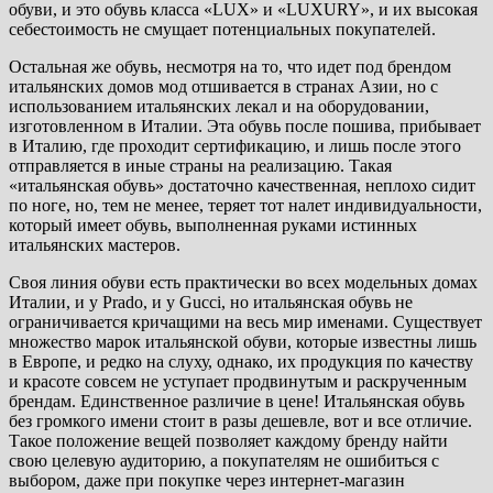
обуви, и это обувь класса «LUX» и «LUXURY», и их высокая
себестоимость не смущает потенциальных покупателей.
Остальная же обувь, несмотря на то, что идет под брендом
итальянских домов мод отшивается в странах Азии, но с
использованием итальянских лекал и на оборудовании,
изготовленном в Италии. Эта обувь после пошива, прибывает
в Италию, где проходит сертификацию, и лишь после этого
отправляется в иные страны на реализацию. Такая
«итальянская обувь» достаточно качественная, неплохо сидит
по ноге, но, тем не менее, теряет тот налет индивидуальности,
который имеет обувь, выполненная руками истинных
итальянских мастеров.
Своя линия обуви есть практически во всех модельных домах
Италии, и у Prado, и у Gucci, но итальянская обувь не
ограничивается кричащими на весь мир именами. Существует
множество марок итальянской обуви, которые известны лишь
в Европе, и редко на слуху, однако, их продукция по качеству
и красоте совсем не уступает продвинутым и раскрученным
брендам. Единственное различие в цене! Итальянская обувь
без громкого имени стоит в разы дешевле, вот и все отличие.
Такое положение вещей позволяет каждому бренду найти
свою целевую аудиторию, а покупателям не ошибиться с
выбором, даже при покупке через интернет-магазин